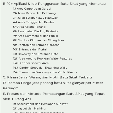
B. 10+ Aplikasi & Ide Penggunaan Batu Sikat yang Memukau
1# Area Carport dan Garasi
2# Teras Depan dan Belakang
3# Jalan Setapak atau Pathway
4# Anak Tangga dan Bordes
5# Area Kolam Renang
6# Fasad atau Dinding Eksterior
7# Area Commercial dan Publik
8# Outdoor Kitchen dan Dining Area
9# Rooftop dan Terrace Gardens
10# Entrance dan Portal
11# Driveway dan Entrance Gate
12# Area Around Pool dan Water Features
13# Outdoor Shower Area
14# Garden Steps dan Retaining Walls
15# Commercial Walkways dan Public Plazas
C. Pilihan Jenis, Warna, dan Motif Batu Sikat Terbaru
D. Berapa Harga jasa pasang batu sikat gianyar per Meter
Persegi?
E. Proses dan Metode Pemasangan Batu Sikat yang Tepat
oleh Tukang Ahli
1# Assessment dan Persiapan Substrat
2# Layout dan Marking
3# Pemilihan dan Preparasi Material