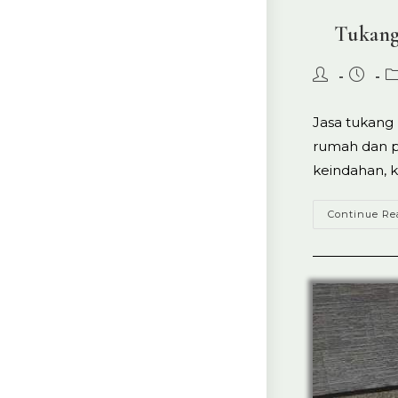
Tukang
Post
Post
P
author:
publish
ca
Jasa tukang 
rumah dan p
keindahan, k
Continue Re