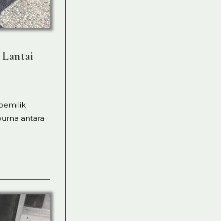
 Lantai
pemilik
urna antara