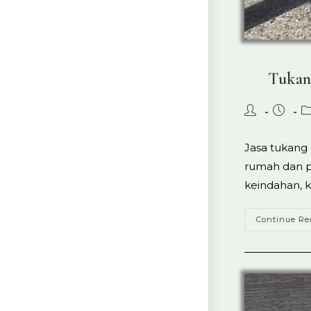
Tukan
Post
Post
P
author:
publish
ca
Jasa tukang 
rumah dan p
keindahan, k
Continue Re