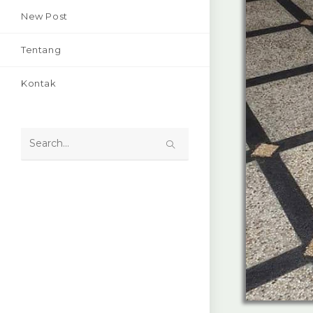
New Post
Tentang
Kontak
Search
this
website