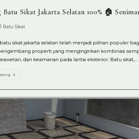
 Batu Sikat Jakarta Selatan 100% 🏠 Senima
ost
Batu Sikat
ed:
tegory:
batu sikat jakarta selatan telah menjadi pilihan populer bag
engembang properti yang menginginkan kombinasi semp
eawetan, dan keamanan pada lantai eksterior. Batu sikat,…
Tukang
ading
Batu
Sikat
Jakarta
Selatan
100%
🏠
Seniman
Lantai