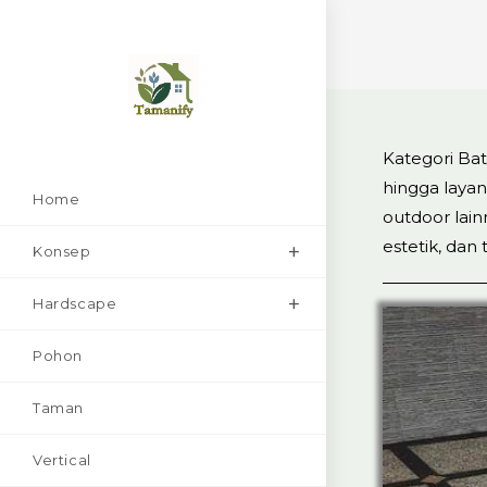
Skip
to
content
Kategori Batu
hingga layan
Home
outdoor lain
estetik, da
Konsep
Hardscape
Pohon
Taman
Vertical