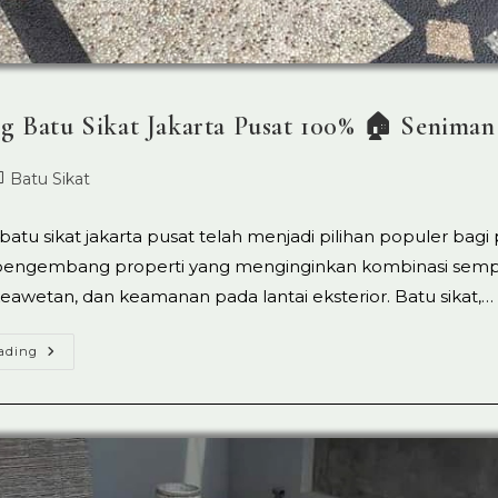
g Batu Sikat Jakarta Pusat 100% 🏠 Seniman
ost
Batu Sikat
ed:
tegory:
batu sikat jakarta pusat telah menjadi pilihan populer bagi 
engembang properti yang menginginkan kombinasi semp
eawetan, dan keamanan pada lantai eksterior. Batu sikat,…
Tukang
ading
Batu
Sikat
Jakarta
Pusat
100%
🏠
Seniman
Lantai