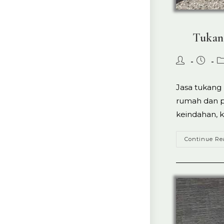
Tukan
Post
Post
P
author:
publish
ca
Jasa tukang 
rumah dan p
keindahan, k
Continue Re