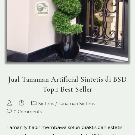
Jual Tanaman Artificial Sintetis di BSD
Top.1 Best Seller
Post
Post
Post
Sintetis
/
Tanaman Sintetis
author:
published:
category:
Post
0 Comments
comments:
Tamanify hadir membawa solusi praktis dan estetis