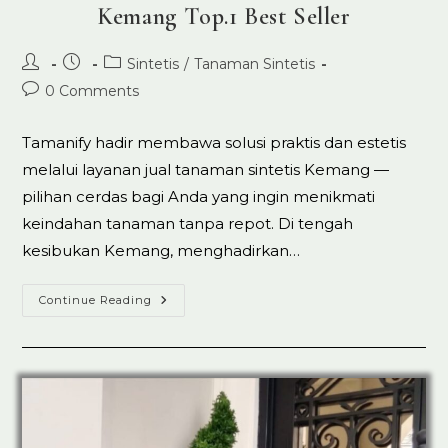
Kemang Top.1 Best Seller
Post
Post
Post
Sintetis
/
Tanaman Sintetis
author:
published:
category:
Post
0 Comments
comments:
Tamanify hadir membawa solusi praktis dan estetis
melalui layanan jual tanaman sintetis Kemang —
pilihan cerdas bagi Anda yang ingin menikmati
keindahan tanaman tanpa repot. Di tengah
kesibukan Kemang, menghadirkan…
Jual
Continue Reading
Tanaman
Artificial
Sintetis
Di
Kemang
Top.1
Best
Seller