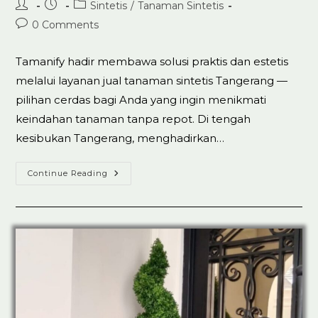
Post
Post
Post
Sintetis
/
Tanaman Sintetis
author:
published:
category:
Post
0 Comments
comments:
Tamanify hadir membawa solusi praktis dan estetis
melalui layanan jual tanaman sintetis Tangerang —
pilihan cerdas bagi Anda yang ingin menikmati
keindahan tanaman tanpa repot. Di tengah
kesibukan Tangerang, menghadirkan…
Jual
Continue Reading
Tanaman
Artificial
Sintetis
Di
Tangerang
Top.1
Best
Seller