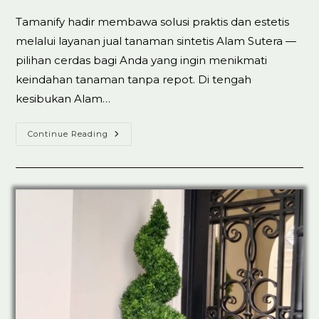
Tamanify hadir membawa solusi praktis dan estetis
melalui layanan jual tanaman sintetis Alam Sutera —
pilihan cerdas bagi Anda yang ingin menikmati
keindahan tanaman tanpa repot. Di tengah
kesibukan Alam…
Jual
Continue Reading
Tanaman
Artificial
Sintetis
Di
Alam
Sutera
Top.1
Best
Seller