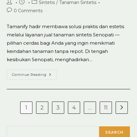
Post
Post
Post
Sintetis
/
Tanaman Sintetis
author:
published:
category:
Post
0 Comments
comments:
Tamanify hadir membawa solusi praktis dan estetis
melalui layanan jual tanaman sintetis Senopati —
pilihan cerdas bagi Anda yang ingin menikmati
keindahan tanaman tanpa repot. Di tengah
kesibukan Senopati, menghadirkan…
Jual
Continue Reading
Tanaman
Artificial
Sintetis
Di
Senopati
Top.1
Best
1
2
3
4
…
11
Go to t
Seller
Search
SEARCH