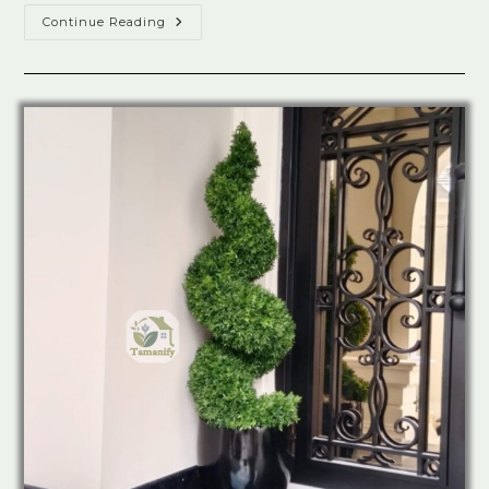
Jual
Continue Reading
Tanaman
Artificial
Sintetis
Di
Jakarta
Top.1
Best
Seller