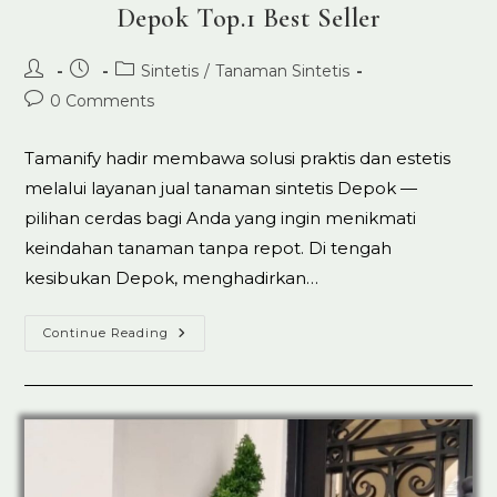
Depok Top.1 Best Seller
Post
Post
Post
Sintetis
/
Tanaman Sintetis
author:
published:
category:
Post
0 Comments
comments:
Tamanify hadir membawa solusi praktis dan estetis
melalui layanan jual tanaman sintetis Depok —
pilihan cerdas bagi Anda yang ingin menikmati
keindahan tanaman tanpa repot. Di tengah
kesibukan Depok, menghadirkan…
Jual
Continue Reading
Tanaman
Artificial
Sintetis
Di
Depok
Top.1
Best
Seller