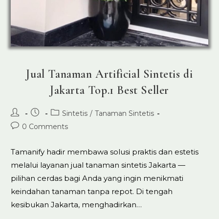
Jual Tanaman Artificial Sintetis di
Jakarta Top.1 Best Seller
Post
Post
Post
Sintetis
/
Tanaman Sintetis
author:
published:
category:
Post
0 Comments
comments:
Tamanify hadir membawa solusi praktis dan estetis
melalui layanan jual tanaman sintetis Jakarta —
pilihan cerdas bagi Anda yang ingin menikmati
keindahan tanaman tanpa repot. Di tengah
kesibukan Jakarta, menghadirkan…