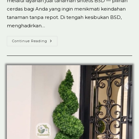
melalui layanan jual tanaman sintetis BSD — pilihan
cerdas bagi Anda yang ingin menikmati keindahan
tanaman tanpa repot. Di tengah kesibukan BSD,
menghadirkan…
Jual
Continue Reading
Tanaman
Artificial
Sintetis
Di
BSD
Top.1
Best
Seller