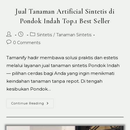
Jual Tanaman Artificial Sintetis di
Pondok Indah Top.1 Best Seller
Post
Post
Post
Sintetis
/
Tanaman Sintetis
author:
published:
category:
Post
0 Comments
comments:
Tamanify hadir membawa solusi praktis dan estetis
melalui layanan jual tanaman sintetis Pondok Indah
— pilihan cerdas bagi Anda yang ingin menikmati
keindahan tanaman tanpa repot. Di tengah
kesibukan Pondok…
Jual
Continue Reading
Tanaman
Artificial
Sintetis
Di
Pondok
Indah