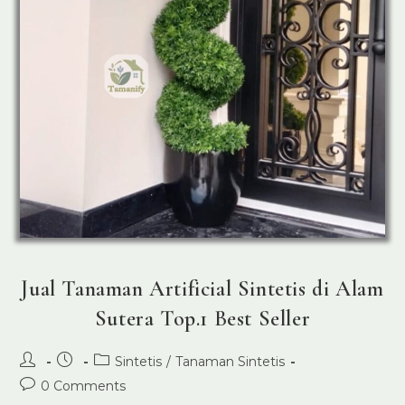
Jual Tanaman Artificial Sintetis di Alam
Sutera Top.1 Best Seller
Post
Post
Post
Sintetis
/
Tanaman Sintetis
author:
published:
category:
Post
0 Comments
comments: