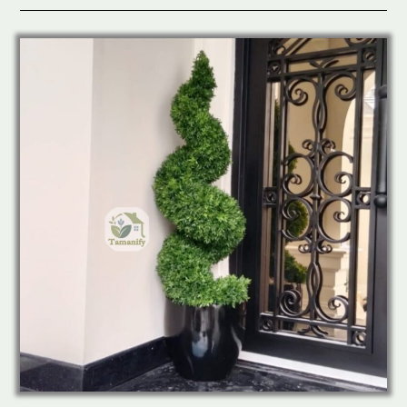
Sintetis
Di
PIK
Top.1
Best
Seller