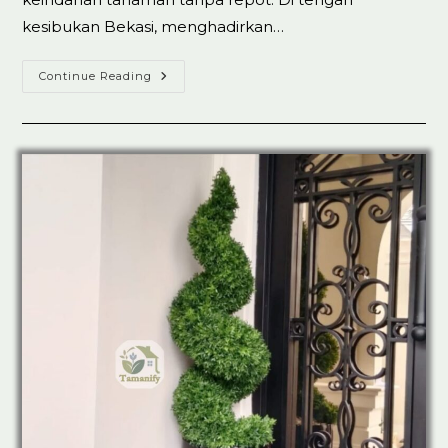
kesibukan Bekasi, menghadirkan…
Jual
Continue Reading
Tanaman
Artificial
Sintetis
Di
Bekasi
Top.1
Best
Seller