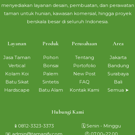
menyediakan layanan desain, pembuatan, dan perawatan
taman untuk hunian, kawasan komersial, hingga proyek
berskala besar di seluruh Indonesia.
Layanan
Produk
Perusahaan
Area
Jasa Taman
Pohon
Tentang
Jakarta
Vertical
Bonsai
Portofolio
Bandung
Kolam Koi
Palem
New Post
Surabaya
Batu Sikat
Sintetis
FAQ
Bali
Hardscape
Batu Alam
Kontak Kami
Semua ➤
Hubungi Kami
📱0812-3323-3373
🗓 Senin - Minggu
✉️ admin@tamanify.com
🕘 07.00–22.00