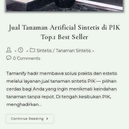
Jual Tanaman Artificial Sintetis di PIK
Top.1 Best Seller
Post
Post
Post
Sintetis
/
Tanaman Sintetis
author:
published:
category:
Post
0 Comments
comments:
Tamanify hadir membawa solusi praktis dan estetis
melalui layanan jual tanaman sintetis PIK — pilihan
cerdas bagi Anda yang ingin menikmati keindahan
tanaman tanpa repot. Di tengah kesibukan PIK,
menghadirkan…
Jual
Continue Reading
Tanaman
Artificial