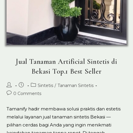
Jual Tanaman Artificial Sintetis di
Bekasi Top.1 Best Seller
Post
Post
Post
Sintetis
/
Tanaman Sintetis
author:
published:
category:
Post
0 Comments
comments:
Tamanify hadir membawa solusi praktis dan estetis
melalui layanan jual tanaman sintetis Bekasi —
pilihan cerdas bagi Anda yang ingin menikmati
keindahan tanaman tanpa repot. Di tengah