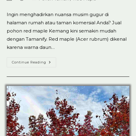
author:
published:
category:
Ingin menghadirkan nuansa musim gugur di
halaman rumah atau taman komersial Anda? Jual
pohon red maple Kemang kini semakin mudah
dengan Tamanify. Red maple (Acer rubrum) dikenal
karena warna daun…
Jual
Continue Reading
Pohon
Red
Maple
Kemang
100%
Koleksi
Ready
Stok