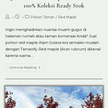
100% Koleksi Ready Stok
Post
Post
Post
Pohon Taman
/
Red Maple
author:
published:
category:
Ingin menghadirkan nuansa musim gugur di
halaman rumah atau taman komersial Anda? Jual
pohon red maple Alam Sutera kini semakin mudah
dengan Tamanify. Red maple (Acer rubrum) dikenal
karena warna…
Jual
Continue Reading
Pohon
Red
Maple
Alam
Sutera
100%
Koleksi
Ready
Stok