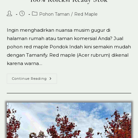
Post
Post
Post
Pohon Taman
/
Red Maple
author:
published:
category:
Ingin menghadirkan nuansa musim gugur di
halaman rumah atau taman komersial Anda? Jual
pohon red maple Pondok Indah kini semakin mudah
dengan Tamanify. Red maple (Acer rubrum) dikenal
karena warna…
Jual
Continue Reading
Pohon
Red
Maple
Pondok
Indah
100%
Koleksi
Ready
Stok