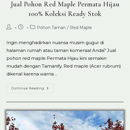
Jual Pohon Red Maple Permata Hijau
100% Koleksi Ready Stok
Post
Post
Post
Pohon Taman
/
Red Maple
author:
published:
category:
Ingin menghadirkan nuansa musim gugur di
halaman rumah atau taman komersial Anda? Jual
pohon red maple Permata Hijau kini semakin
mudah dengan Tamanify. Red maple (Acer rubrum)
dikenal karena warna…
Jual
Continue Reading
Pohon
Red
Maple
Permata
Hijau
100%
Koleksi
Ready
Stok