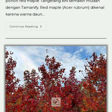
pohon red maple Tangerang kini semakin mudah
dengan Tamanify. Red maple (Acer rubrum) dikenal
karena warna daun…
Jual
Continue Reading
Pohon
Red
Maple
Tangerang
100%
Koleksi
Ready
Stok