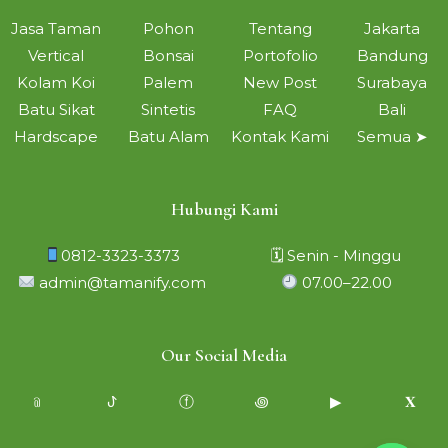
Jasa Taman
Pohon
Tentang
Jakarta
Vertical
Bonsai
Portofolio
Bandung
Kolam Koi
Palem
New Post
Surabaya
Batu Sikat
Sintetis
FAQ
Bali
Hardscape
Batu Alam
Kontak Kami
Semua ➤
Hubungi Kami
0812-3323-3373
🗓 Senin - Minggu
admin@tamanify.com
07.00–22.00
Our Social Media
﹫
ꚠ
ⓕ
꩜
▶︎
𝐗