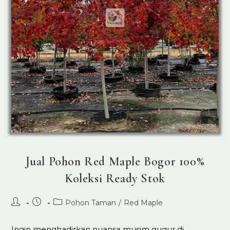
Jual Pohon Red Maple Bogor 100%
Koleksi Ready Stok
Post
Post
Post
Pohon Taman
/
Red Maple
author:
published:
category:
Ingin menghadirkan nuansa musim gugur di