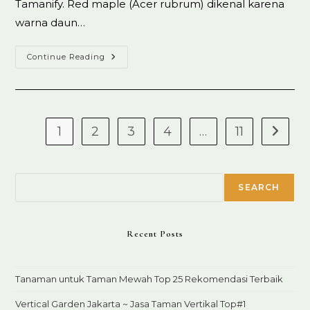
Tamanify. Red maple (Acer rubrum) dikenal karena
warna daun…
Jual
Continue Reading
Pohon
Red
Maple
BSD
100%
Koleksi
Ready
1
2
3
4
…
11
Go to t
Stok
Search
SEARCH
Recent Posts
Tanaman untuk Taman Mewah Top 25 Rekomendasi Terbaik
Vertical Garden Jakarta ~ Jasa Taman Vertikal Top#1