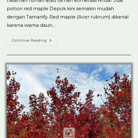
halaman rumah atau taman komersial Anda? Jual
pohon red maple Depok kini semakin mudah
dengan Tamanify. Red maple (Acer rubrum) dikenal
karena warna daun…
Jual
Continue Reading
Pohon
Red
Maple
Depok
100%
Koleksi
Ready
Stok