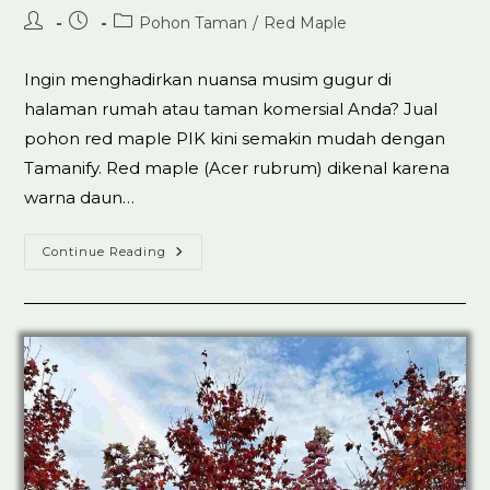
Post
Post
Post
Pohon Taman
/
Red Maple
author:
published:
category:
Ingin menghadirkan nuansa musim gugur di
halaman rumah atau taman komersial Anda? Jual
pohon red maple PIK kini semakin mudah dengan
Tamanify. Red maple (Acer rubrum) dikenal karena
warna daun…
Jual
Continue Reading
Pohon
Red
Maple
PIK
100%
Koleksi
Ready
Stok