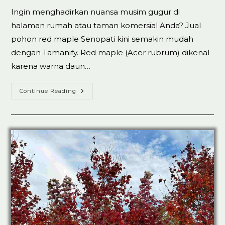
Ingin menghadirkan nuansa musim gugur di
halaman rumah atau taman komersial Anda? Jual
pohon red maple Senopati kini semakin mudah
dengan Tamanify. Red maple (Acer rubrum) dikenal
karena warna daun…
Jual
Continue Reading
Pohon
Red
Maple
Senopati
100%
Koleksi
Ready
Stok