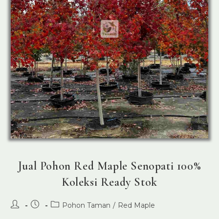
Jual Pohon Red Maple Senopati 100%
Koleksi Ready Stok
Post
Post
Post
Pohon Taman
/
Red Maple
author:
published:
category: