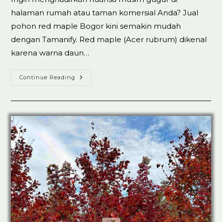
halaman rumah atau taman komersial Anda? Jual
pohon red maple Bogor kini semakin mudah
dengan Tamanify. Red maple (Acer rubrum) dikenal
karena warna daun…
Jual
Continue Reading
Pohon
Red
Maple
Bogor
100%
Koleksi
Ready
Stok