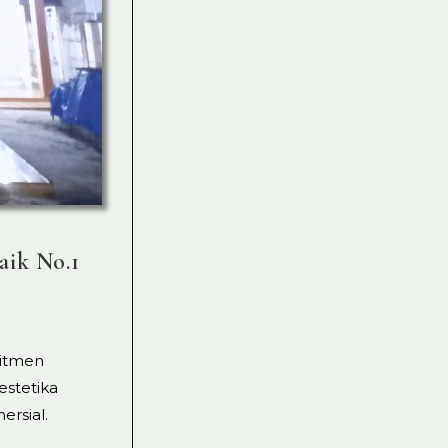
aik No.1
mitmen
estetika
ersial.