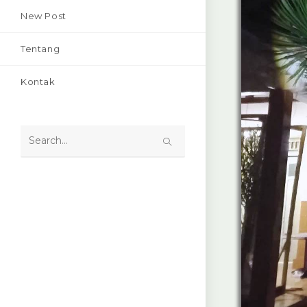
New Post
Tentang
Kontak
Search
this
website