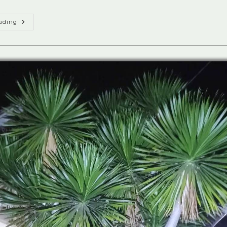
Jual
ading
Tanaman
Pohon
Pandan
Bali
Di
Tangerang
Terbaik
No.1