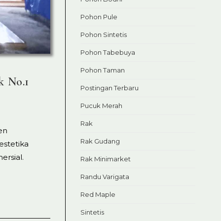
Pohon Pule
Pohon Sintetis
Pohon Tabebuya
Pohon Taman
k No.1
Postingan Terbaru
Pucuk Merah
Rak
en
Rak Gudang
estetika
ersial.
Rak Minimarket
Randu Varigata
Red Maple
Sintetis