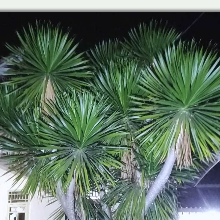
Bali
Di
Depok
Terbaik
No.1