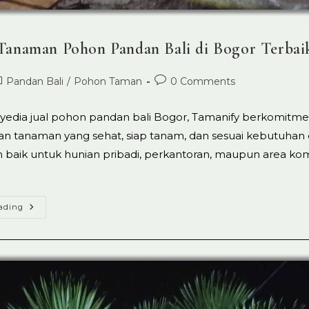
 Tanaman Pohon Pandan Bali di Bogor Terbai
ost
Post
Pandan Bali
/
Pohon Taman
0 Comments
ed:
tegory:
comments:
yedia jual pohon pandan bali Bogor, Tamanify berkomitm
n tanaman yang sehat, siap tanam, dan sesuai kebutuhan 
 baik untuk hunian pribadi, perkantoran, maupun area kom
Jual
ading
Tanaman
Pohon
Pandan
Bali
Di
Bogor
Terbaik
No.1