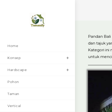
Skip
to
content
Pandan Bali
dan tajuk ya
Home
Kategori ini
untuk mencip
Konsep
Hardscape
Pohon
Taman
Vertical