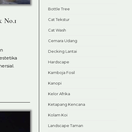
Bottle Tree
k No.1
Cat Tekstur
Cat Wash
Cemara Udang
en
Decking Lantai
estetika
Hardscape
ersial.
Kamboja Fosil
Kanopi
Kelor Afrika
Ketapang Kencana
Kolam Koi
Landscape Taman