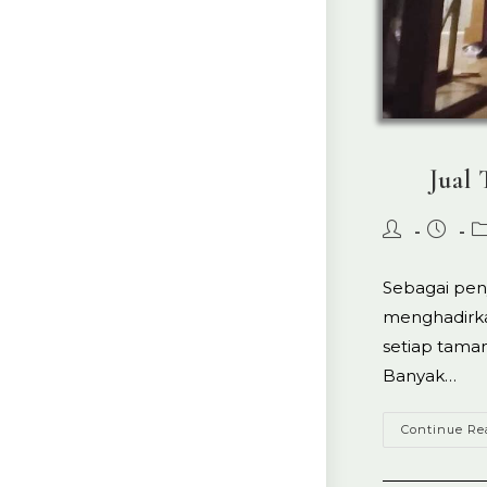
Jual
Post
Post
P
author:
publish
ca
Sebagai pen
menghadirka
setiap taman
Banyak…
Continue Re