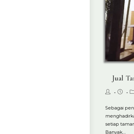
Jual T
Post
Post
P
author:
publish
ca
Sebagai pen
menghadirka
setiap taman
Banyak…