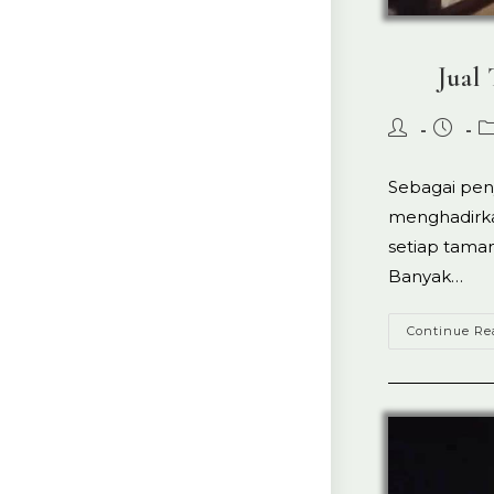
Jual
Post
Post
P
author:
publish
ca
Sebagai pen
menghadirka
setiap taman
Banyak…
Continue Re