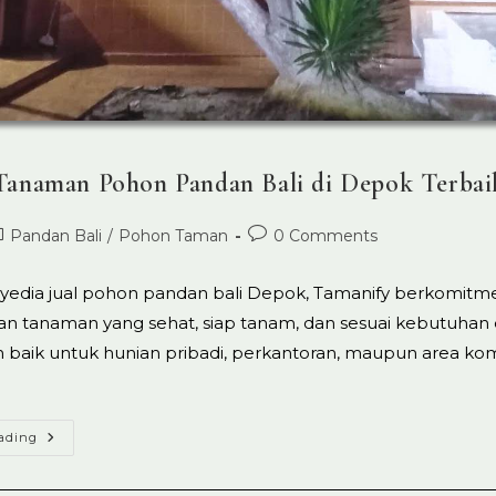
 Tanaman Pohon Pandan Bali di Depok Terbai
ost
Post
Pandan Bali
/
Pohon Taman
0 Comments
ed:
tegory:
comments:
yedia jual pohon pandan bali Depok, Tamanify berkomitm
n tanaman yang sehat, siap tanam, dan sesuai kebutuhan 
 baik untuk hunian pribadi, perkantoran, maupun area kom
Jual
ading
Tanaman
Pohon
Pandan