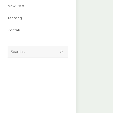
New Post
Tentang
Kontak
Search
this
website