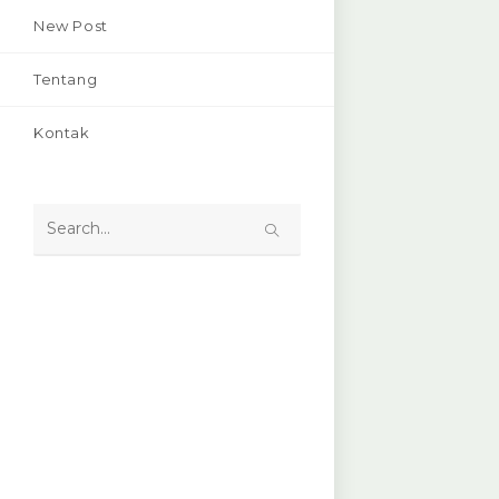
New Post
Tentang
Kontak
Search
this
website