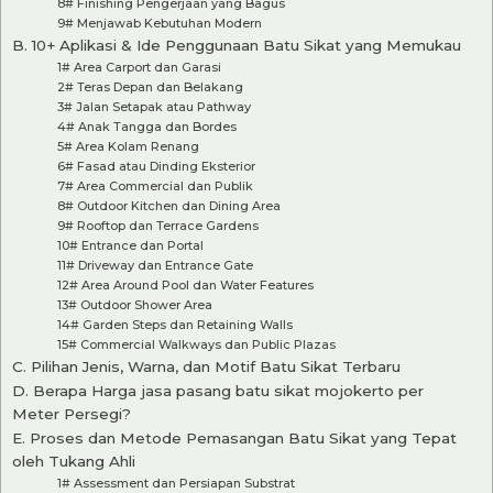
8# Finishing Pengerjaan yang Bagus
9# Menjawab Kebutuhan Modern
B. 10+ Aplikasi & Ide Penggunaan Batu Sikat yang Memukau
1# Area Carport dan Garasi
2# Teras Depan dan Belakang
3# Jalan Setapak atau Pathway
4# Anak Tangga dan Bordes
5# Area Kolam Renang
6# Fasad atau Dinding Eksterior
7# Area Commercial dan Publik
8# Outdoor Kitchen dan Dining Area
9# Rooftop dan Terrace Gardens
10# Entrance dan Portal
11# Driveway dan Entrance Gate
12# Area Around Pool dan Water Features
13# Outdoor Shower Area
14# Garden Steps dan Retaining Walls
15# Commercial Walkways dan Public Plazas
C. Pilihan Jenis, Warna, dan Motif Batu Sikat Terbaru
D. Berapa Harga jasa pasang batu sikat mojokerto per
Meter Persegi?
E. Proses dan Metode Pemasangan Batu Sikat yang Tepat
oleh Tukang Ahli
1# Assessment dan Persiapan Substrat