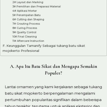
2# Layout dan Marking
3# Pemilihan dan Preparasi Material
4# Aplikasi Mortar
5# Penempatan Batu
6# Cutting dan Shaping
7# Grouting Process
8# Curing Process
9# Quality Control
10# Final Cleaning
11# Aftercare Instruction
F. Keunggulan Tamanify Sebagai tukang batu sikat
mojokerto Profesional
A. Apa Itu Batu Sikat dan Mengapa Semakin
Populer?
Lantai ornamen yang kami kerjakaran sebagai tukang
batu sikat mojokerto berpengalaman mengalami
pertumbuhan popularitas signifikan dalam beberapa
tahun terakhir, terutama untuk aplikasi eksterior dan