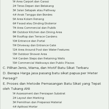
1# Area Carport dan Garasi
2# Teras Depan dan Belakang
3# Jalan Setapak atau Pathway
4# Anak Tangga dan Bordes
5# Area Kolam Renang
6# Fasad atau Dinding Eksterior
7# Area Commercial dan Publik
8# Outdoor Kitchen dan Dining Area
9# Rooftop dan Terrace Gardens
10# Entrance dan Portal
11# Driveway dan Entrance Gate
12# Area Around Pool dan Water Features
13# Outdoor Shower Area
14# Garden Steps dan Retaining Walls
15# Commercial Walkways dan Public Plazas
C. Pilihan Jenis, Warna, dan Motif Batu Sikat Terbaru
D. Berapa Harga jasa pasang batu sikat papua per Meter
Persegi?
E. Proses dan Metode Pemasangan Batu Sikat yang Tepat
oleh Tukang Ahli
1# Assessment dan Persiapan Substrat
2# Layout dan Marking
3# Pemilihan dan Preparasi Material
4# Aplikasi Mortar