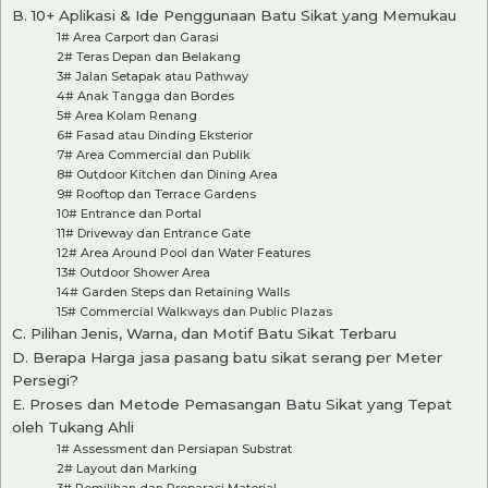
B. 10+ Aplikasi & Ide Penggunaan Batu Sikat yang Memukau
1# Area Carport dan Garasi
2# Teras Depan dan Belakang
3# Jalan Setapak atau Pathway
4# Anak Tangga dan Bordes
5# Area Kolam Renang
6# Fasad atau Dinding Eksterior
7# Area Commercial dan Publik
8# Outdoor Kitchen dan Dining Area
9# Rooftop dan Terrace Gardens
10# Entrance dan Portal
11# Driveway dan Entrance Gate
12# Area Around Pool dan Water Features
13# Outdoor Shower Area
14# Garden Steps dan Retaining Walls
15# Commercial Walkways dan Public Plazas
C. Pilihan Jenis, Warna, dan Motif Batu Sikat Terbaru
D. Berapa Harga jasa pasang batu sikat serang per Meter
Persegi?
E. Proses dan Metode Pemasangan Batu Sikat yang Tepat
oleh Tukang Ahli
1# Assessment dan Persiapan Substrat
2# Layout dan Marking
3# Pemilihan dan Preparasi Material