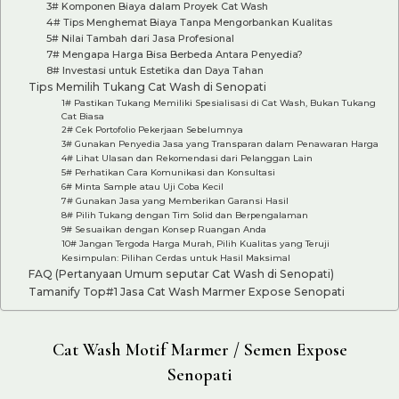
3# Komponen Biaya dalam Proyek Cat Wash
4# Tips Menghemat Biaya Tanpa Mengorbankan Kualitas
5# Nilai Tambah dari Jasa Profesional
7# Mengapa Harga Bisa Berbeda Antara Penyedia?
8# Investasi untuk Estetika dan Daya Tahan
Tips Memilih Tukang Cat Wash di Senopati
1# Pastikan Tukang Memiliki Spesialisasi di Cat Wash, Bukan Tukang
Cat Biasa
2# Cek Portofolio Pekerjaan Sebelumnya
3# Gunakan Penyedia Jasa yang Transparan dalam Penawaran Harga
4# Lihat Ulasan dan Rekomendasi dari Pelanggan Lain
5# Perhatikan Cara Komunikasi dan Konsultasi
6# Minta Sample atau Uji Coba Kecil
7# Gunakan Jasa yang Memberikan Garansi Hasil
8# Pilih Tukang dengan Tim Solid dan Berpengalaman
9# Sesuaikan dengan Konsep Ruangan Anda
10# Jangan Tergoda Harga Murah, Pilih Kualitas yang Teruji
Kesimpulan: Pilihan Cerdas untuk Hasil Maksimal
FAQ (Pertanyaan Umum seputar Cat Wash di Senopati)
Tamanify Top#1 Jasa Cat Wash Marmer Expose Senopati
Cat Wash Motif Marmer / Semen Expose
Senopati