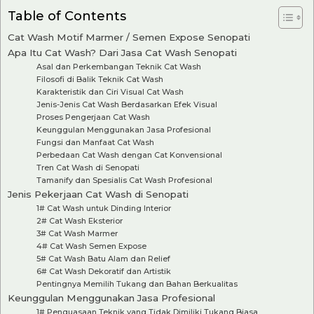
Table of Contents
Cat Wash Motif Marmer / Semen Expose Senopati
Apa Itu Cat Wash? Dari Jasa Cat Wash Senopati
Asal dan Perkembangan Teknik Cat Wash
Filosofi di Balik Teknik Cat Wash
Karakteristik dan Ciri Visual Cat Wash
Jenis-Jenis Cat Wash Berdasarkan Efek Visual
Proses Pengerjaan Cat Wash
Keunggulan Menggunakan Jasa Profesional
Fungsi dan Manfaat Cat Wash
Perbedaan Cat Wash dengan Cat Konvensional
Tren Cat Wash di Senopati
Tamanify dan Spesialis Cat Wash Profesional
Jenis Pekerjaan Cat Wash di Senopati
1# Cat Wash untuk Dinding Interior
2# Cat Wash Eksterior
3# Cat Wash Marmer
4# Cat Wash Semen Expose
5# Cat Wash Batu Alam dan Relief
6# Cat Wash Dekoratif dan Artistik
Pentingnya Memilih Tukang dan Bahan Berkualitas
Keunggulan Menggunakan Jasa Profesional
1# Penguasaan Teknik yang Tidak Dimiliki Tukang Biasa