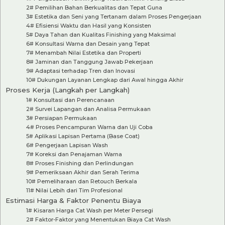
2# Pemilihan Bahan Berkualitas dan Tepat Guna
3# Estetika dan Seni yang Tertanam dalam Proses Pengerjaan
4# Efisiensi Waktu dan Hasil yang Konsisten
5# Daya Tahan dan Kualitas Finishing yang Maksimal
6# Konsultasi Warna dan Desain yang Tepat
7# Menambah Nilai Estetika dan Properti
8# Jaminan dan Tanggung Jawab Pekerjaan
9# Adaptasi terhadap Tren dan Inovasi
10# Dukungan Layanan Lengkap dari Awal hingga Akhir
Proses Kerja (Langkah per Langkah)
1# Konsultasi dan Perencanaan
2# Survei Lapangan dan Analisa Permukaan
3# Persiapan Permukaan
4# Proses Pencampuran Warna dan Uji Coba
5# Aplikasi Lapisan Pertama (Base Coat)
6# Pengerjaan Lapisan Wash
7# Koreksi dan Penajaman Warna
8# Proses Finishing dan Perlindungan
9# Pemeriksaan Akhir dan Serah Terima
10# Pemeliharaan dan Retouch Berkala
11# Nilai Lebih dari Tim Profesional
Estimasi Harga & Faktor Penentu Biaya
1# Kisaran Harga Cat Wash per Meter Persegi
2# Faktor-Faktor yang Menentukan Biaya Cat Wash