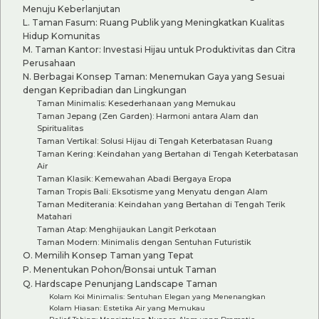
Menuju Keberlanjutan
L. Taman Fasum: Ruang Publik yang Meningkatkan Kualitas
Hidup Komunitas
M. Taman Kantor: Investasi Hijau untuk Produktivitas dan Citra
Perusahaan
N. Berbagai Konsep Taman: Menemukan Gaya yang Sesuai
dengan Kepribadian dan Lingkungan
Taman Minimalis: Kesederhanaan yang Memukau
Taman Jepang (Zen Garden): Harmoni antara Alam dan
Spiritualitas
Taman Vertikal: Solusi Hijau di Tengah Keterbatasan Ruang
Taman Kering: Keindahan yang Bertahan di Tengah Keterbatasan
Air
Taman Klasik: Kemewahan Abadi Bergaya Eropa
Taman Tropis Bali: Eksotisme yang Menyatu dengan Alam
Taman Mediterania: Keindahan yang Bertahan di Tengah Terik
Matahari
Taman Atap: Menghijaukan Langit Perkotaan
Taman Modern: Minimalis dengan Sentuhan Futuristik
O. Memilih Konsep Taman yang Tepat
P. Menentukan Pohon/Bonsai untuk Taman
Q. Hardscape Penunjang Landscape Taman
Kolam Koi Minimalis: Sentuhan Elegan yang Menenangkan
Kolam Hiasan: Estetika Air yang Memukau
Relief Tebing: Menciptakan Nuansa Alam yang Dramatis