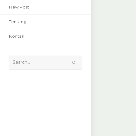
New Post
Tentang
Kontak
Search
this
website