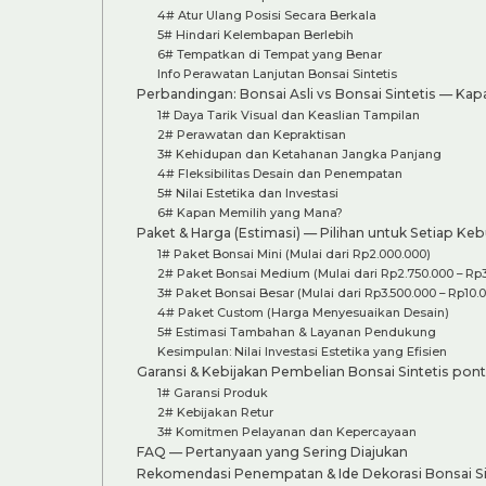
4# Atur Ulang Posisi Secara Berkala
5# Hindari Kelembapan Berlebih
6# Tempatkan di Tempat yang Benar
Info Perawatan Lanjutan Bonsai Sintetis
Perbandingan: Bonsai Asli vs Bonsai Sintetis — Ka
1# Daya Tarik Visual dan Keaslian Tampilan
2# Perawatan dan Kepraktisan
3# Kehidupan dan Ketahanan Jangka Panjang
4# Fleksibilitas Desain dan Penempatan
5# Nilai Estetika dan Investasi
6# Kapan Memilih yang Mana?
Paket & Harga (Estimasi) — Pilihan untuk Setiap Ke
1# Paket Bonsai Mini (Mulai dari Rp2.000.000)
2# Paket Bonsai Medium (Mulai dari Rp2.750.000 – Rp3
3# Paket Bonsai Besar (Mulai dari Rp3.500.000 – Rp10.
4# Paket Custom (Harga Menyesuaikan Desain)
5# Estimasi Tambahan & Layanan Pendukung
Kesimpulan: Nilai Investasi Estetika yang Efisien
Garansi & Kebijakan Pembelian Bonsai Sintetis pont
1# Garansi Produk
2# Kebijakan Retur
3# Komitmen Pelayanan dan Kepercayaan
FAQ — Pertanyaan yang Sering Diajukan
Rekomendasi Penempatan & Ide Dekorasi Bonsai Si