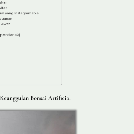
gkan
vitas
ral yang Instagramable
nggunan
g Awet
 pontianak)
 Keunggulan Bonsai Artificial