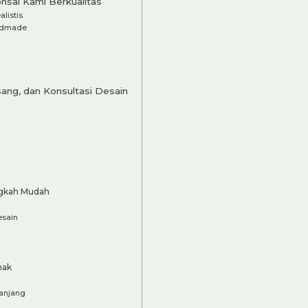
nsai Kami Berkualitas
listis
andmade
asang, dan Konsultasi Desain
ngkah Mudah
esain
nak
anjang