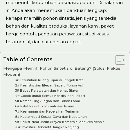
memenuhi kebutuhan dekorasi apa pun. Di halaman
ini Anda akan menemukan panduan lengkap:
kenapa memilih pohon sintetis, jenis yang tersedia,
bahan dan kualitas produksi, layanan kami, paket
harga contoh, panduan perawatan, studi kasus,
testimonial, dan cara pesan cepat.
Table of Contents
Mengapa Memilih Pohon Sintetis di Batang? (Solusi Praktis
Modern)
1# Kebutuhan Ruang Hijau di Tengah Kota
2# Realistis dan Elegan Seperti Pohon Asli
3# Bebas Perawatan dan Hemat Biaya
4# Cocok untuk Semua Kondisi dan Lokasi
5# Ramah Lingkungan dan Tahan Lama
6# Estetika untuk Rumah dan Bisnis
7# Keamanan dan Kebersihan Terjamin
8# Kustomisasi Sesuai Gaya dan Kebutuhan
9# Solusi Ideal untuk Proyek Komersial dan Residensial
10# Investasi Dekoratif Jangka Panjang