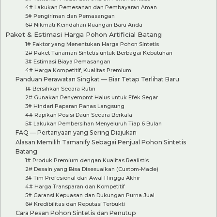
4# Lakukan Pemesanan dan Pembayaran Aman
5# Pengiriman dan Pemasangan
6# Nikmati Keindahan Ruangan Baru Anda
Paket & Estimasi Harga Pohon Artificial Batang
1# Faktor yang Menentukan Harga Pohon Sintetis
2# Paket Tanaman Sintetis untuk Berbagai Kebutuhan
3# Estimasi Biaya Pemasangan
4# Harga Kompetitif, Kualitas Premium
Panduan Perawatan Singkat — Biar Tetap Terlihat Baru
1# Bersihkan Secara Rutin
2# Gunakan Penyemprot Halus untuk Efek Segar
3# Hindari Paparan Panas Langsung
4# Rapikan Posisi Daun Secara Berkala
5# Lakukan Pembersihan Menyeluruh Tiap 6 Bulan
FAQ — Pertanyaan yang Sering Diajukan
Alasan Memilih Tamanify Sebagai Penjual Pohon Sintetis
Batang
1# Produk Premium dengan Kualitas Realistis
2# Desain yang Bisa Disesuaikan (Custom-Made)
3# Tim Profesional dari Awal Hingga Akhir
4# Harga Transparan dan Kompetitif
5# Garansi Kepuasan dan Dukungan Purna Jual
6# Kredibilitas dan Reputasi Terbukti
Cara Pesan Pohon Sintetis dan Penutup