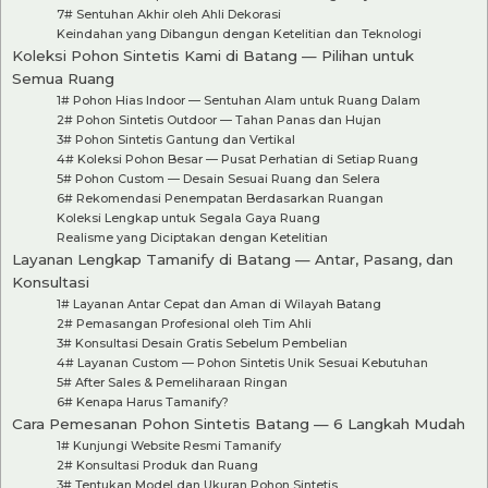
7# Sentuhan Akhir oleh Ahli Dekorasi
Keindahan yang Dibangun dengan Ketelitian dan Teknologi
Koleksi Pohon Sintetis Kami di Batang — Pilihan untuk
Semua Ruang
1# Pohon Hias Indoor — Sentuhan Alam untuk Ruang Dalam
2# Pohon Sintetis Outdoor — Tahan Panas dan Hujan
3# Pohon Sintetis Gantung dan Vertikal
4# Koleksi Pohon Besar — Pusat Perhatian di Setiap Ruang
5# Pohon Custom — Desain Sesuai Ruang dan Selera
6# Rekomendasi Penempatan Berdasarkan Ruangan
Koleksi Lengkap untuk Segala Gaya Ruang
Realisme yang Diciptakan dengan Ketelitian
Layanan Lengkap Tamanify di Batang — Antar, Pasang, dan
Konsultasi
1# Layanan Antar Cepat dan Aman di Wilayah Batang
2# Pemasangan Profesional oleh Tim Ahli
3# Konsultasi Desain Gratis Sebelum Pembelian
4# Layanan Custom — Pohon Sintetis Unik Sesuai Kebutuhan
5# After Sales & Pemeliharaan Ringan
6# Kenapa Harus Tamanify?
Cara Pemesanan Pohon Sintetis Batang — 6 Langkah Mudah
1# Kunjungi Website Resmi Tamanify
2# Konsultasi Produk dan Ruang
3# Tentukan Model dan Ukuran Pohon Sintetis