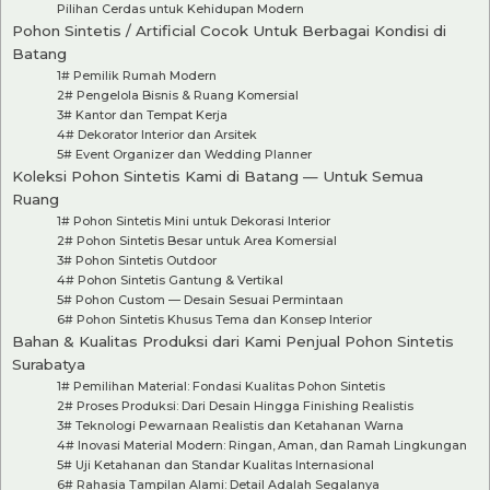
Pilihan Cerdas untuk Kehidupan Modern
Pohon Sintetis / Artificial Cocok Untuk Berbagai Kondisi di
Batang
1# Pemilik Rumah Modern
2# Pengelola Bisnis & Ruang Komersial
3# Kantor dan Tempat Kerja
4# Dekorator Interior dan Arsitek
5# Event Organizer dan Wedding Planner
Koleksi Pohon Sintetis Kami di Batang — Untuk Semua
Ruang
1# Pohon Sintetis Mini untuk Dekorasi Interior
2# Pohon Sintetis Besar untuk Area Komersial
3# Pohon Sintetis Outdoor
4# Pohon Sintetis Gantung & Vertikal
5# Pohon Custom — Desain Sesuai Permintaan
6# Pohon Sintetis Khusus Tema dan Konsep Interior
Bahan & Kualitas Produksi dari Kami Penjual Pohon Sintetis
Surabatya
1# Pemilihan Material: Fondasi Kualitas Pohon Sintetis
2# Proses Produksi: Dari Desain Hingga Finishing Realistis
3# Teknologi Pewarnaan Realistis dan Ketahanan Warna
4# Inovasi Material Modern: Ringan, Aman, dan Ramah Lingkungan
5# Uji Ketahanan dan Standar Kualitas Internasional
6# Rahasia Tampilan Alami: Detail Adalah Segalanya