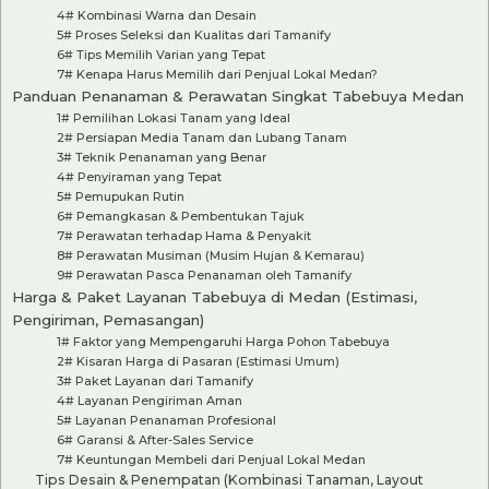
4# Kombinasi Warna dan Desain
5# Proses Seleksi dan Kualitas dari Tamanify
6# Tips Memilih Varian yang Tepat
7# Kenapa Harus Memilih dari Penjual Lokal Medan?
Panduan Penanaman & Perawatan Singkat Tabebuya Medan
1# Pemilihan Lokasi Tanam yang Ideal
2# Persiapan Media Tanam dan Lubang Tanam
3# Teknik Penanaman yang Benar
4# Penyiraman yang Tepat
5# Pemupukan Rutin
6# Pemangkasan & Pembentukan Tajuk
7# Perawatan terhadap Hama & Penyakit
8# Perawatan Musiman (Musim Hujan & Kemarau)
9# Perawatan Pasca Penanaman oleh Tamanify
Harga & Paket Layanan Tabebuya di Medan (Estimasi,
Pengiriman, Pemasangan)
1# Faktor yang Mempengaruhi Harga Pohon Tabebuya
2# Kisaran Harga di Pasaran (Estimasi Umum)
3# Paket Layanan dari Tamanify
4# Layanan Pengiriman Aman
5# Layanan Penanaman Profesional
6# Garansi & After-Sales Service
7# Keuntungan Membeli dari Penjual Lokal Medan
Tips Desain & Penempatan (Kombinasi Tanaman, Layout