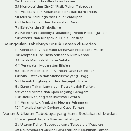
2# Taksonomi dan Klasifikasi Botani
3# Morfologi dan Ciri-Ciri Fisik Pohon Tabebuya
4# Adaptasi dan Ketahanan terhadap Iklim Tropis
5# Musim Berbunga dan Daur Kehidupan
6# Pertumbuhan dan Perawatan Dasar
7# Estetika dan Simbolisme
8# Kelebihan Tabebuya Dibanding Pohon Berbunga Lain
9# Potensi dan Prospek di Dunia Lanskap
Keunggulan Tabebuya Untuk Taman di Medan
1# Keindahan Visual yang Menawan Sepanjang Musim
2# Adaptasi Luar Biasa terhadap Iklim Panas
3# Tidak Merusak Struktur Sekitar
4# Perawatan Mudah dan Efisien
5# Tidak Menimbulkan Sampah Daun Berlebihan
6# Nilai Estetika dan Simbolisme yang Tinggi
7# Ramah Lingkungan dan Penyejuk Udara
8# Bunga Tahan Lama dan Tidak Mudah Rontok
9# Variasi Warna dan Spesies yang Beragam
10# Umur Panjang dan Investasi Bernilai
11# Aman untuk Anak dan Hewan Peliharaan
12# Fleksibel untuk Berbagai Gaya Taman
Varian & Ukuran Tabebuya yang Kami Sediakan di Medan
1# Mengenal Ragam Spesies Tabebuya
2# Ukuran Pohon Tabebuya yang Tersedia di Pasaran
3# Rekomendasi Ukuran Berdasarkan Kebutuhan Taman