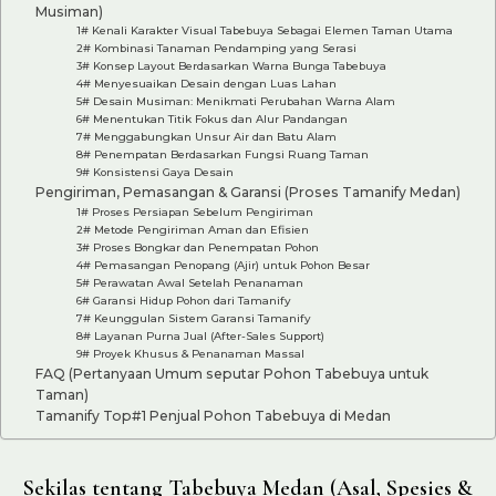
Musiman)
1# Kenali Karakter Visual Tabebuya Sebagai Elemen Taman Utama
2# Kombinasi Tanaman Pendamping yang Serasi
3# Konsep Layout Berdasarkan Warna Bunga Tabebuya
4# Menyesuaikan Desain dengan Luas Lahan
5# Desain Musiman: Menikmati Perubahan Warna Alam
6# Menentukan Titik Fokus dan Alur Pandangan
7# Menggabungkan Unsur Air dan Batu Alam
8# Penempatan Berdasarkan Fungsi Ruang Taman
9# Konsistensi Gaya Desain
Pengiriman, Pemasangan & Garansi (Proses Tamanify Medan)
1# Proses Persiapan Sebelum Pengiriman
2# Metode Pengiriman Aman dan Efisien
3# Proses Bongkar dan Penempatan Pohon
4# Pemasangan Penopang (Ajir) untuk Pohon Besar
5# Perawatan Awal Setelah Penanaman
6# Garansi Hidup Pohon dari Tamanify
7# Keunggulan Sistem Garansi Tamanify
8# Layanan Purna Jual (After-Sales Support)
9# Proyek Khusus & Penanaman Massal
FAQ (Pertanyaan Umum seputar Pohon Tabebuya untuk
Taman)
Tamanify Top#1 Penjual Pohon Tabebuya di Medan
Sekilas tentang Tabebuya Medan (Asal, Spesies &