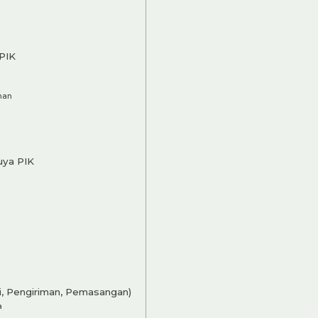
PIK
man
uya PIK
i, Pengiriman, Pemasangan)
a