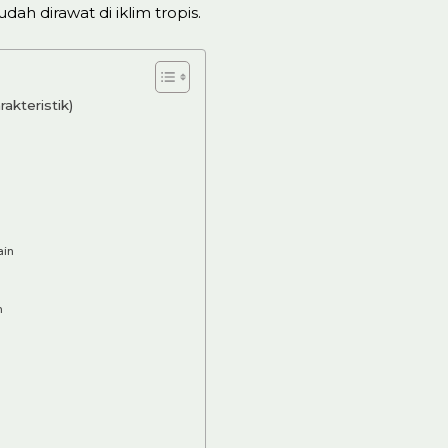
h dirawat di iklim tropis.
akteristik)
ain
m