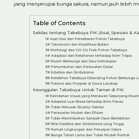
yang menyerupai bunga sakura, namun jauh lebih muda
Table of Contents
Sekilas tentang Tabebuya PIK (Asal, Spesies & Kar
1# Asal-Usul dan Persebaran Pohon Tabebuya
2# Taksonomi dan Klasifikasi Botani
3# Morfologi dan Ciri-Ciri Fisik Pohon Tabebuya
4# Adaptasi dan Ketahanan terhadap Iklim Tropis
5# Musim Berbunga dan Daur Kehidupan
6# Pertumbuhan dan Perawatan Dasar
7# Estetika dan Simbolisme
8# Kelebihan Tabebuya Dibanding Pohon Berbunga L
9# Potensi dan Prospek di Dunia Lanskap
Keunggulan Tabebuya Untuk Taman di PIK
1# Keindahan Visual yang Menawan Sepanjang Musi
2# Adaptasi Luar Biasa terhadap Iklim Panas
3# Tidak Merusak Struktur Sekitar
4# Perawatan Mudah dan Efisien
5# Tidak Menimbulkan Sampah Daun Berlebihan
6# Nilai Estetika dan Simbolisme yang Tinggi
7# Ramah Lingkungan dan Penyejuk Udara
8# Bunga Tahan Lama dan Tidak Mudah Rontok