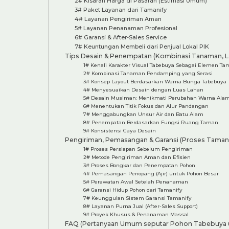
2# Kisaran Harga di Pasaran (Estimasi Umum)
3# Paket Layanan dari Tamanify
4# Layanan Pengiriman Aman
5# Layanan Penanaman Profesional
6# Garansi & After-Sales Service
7# Keuntungan Membeli dari Penjual Lokal PIK
Tips Desain & Penempatan (Kombinasi Tanaman, 
1# Kenali Karakter Visual Tabebuya Sebagai Elemen T
2# Kombinasi Tanaman Pendamping yang Serasi
3# Konsep Layout Berdasarkan Warna Bunga Tabebuya
4# Menyesuaikan Desain dengan Luas Lahan
5# Desain Musiman: Menikmati Perubahan Warna Ala
6# Menentukan Titik Fokus dan Alur Pandangan
7# Menggabungkan Unsur Air dan Batu Alam
8# Penempatan Berdasarkan Fungsi Ruang Taman
9# Konsistensi Gaya Desain
Pengiriman, Pemasangan & Garansi (Proses Tamani
1# Proses Persiapan Sebelum Pengiriman
2# Metode Pengiriman Aman dan Efisien
3# Proses Bongkar dan Penempatan Pohon
4# Pemasangan Penopang (Ajir) untuk Pohon Besar
5# Perawatan Awal Setelah Penanaman
6# Garansi Hidup Pohon dari Tamanify
7# Keunggulan Sistem Garansi Tamanify
8# Layanan Purna Jual (After-Sales Support)
9# Proyek Khusus & Penanaman Massal
FAQ (Pertanyaan Umum seputar Pohon Tabebuya 