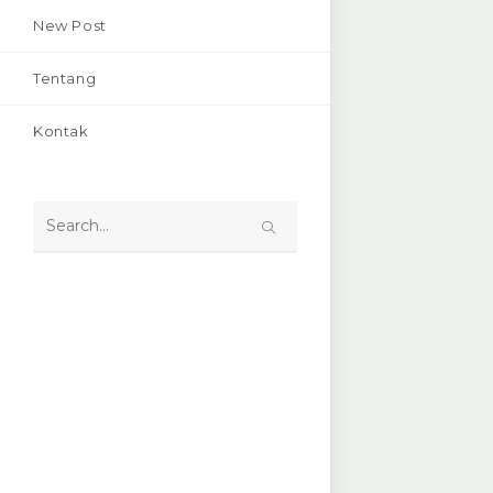
New Post
Tentang
Kontak
Search
this
website