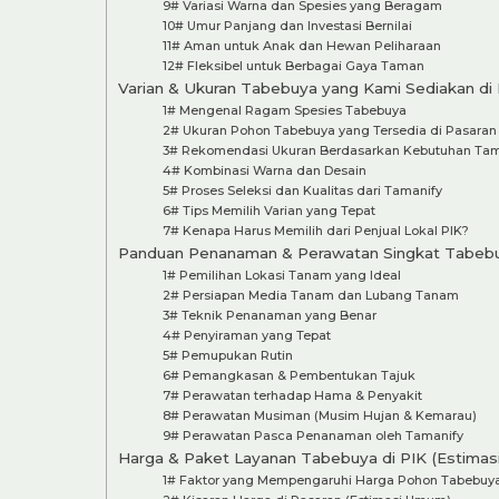
9# Variasi Warna dan Spesies yang Beragam
10# Umur Panjang dan Investasi Bernilai
11# Aman untuk Anak dan Hewan Peliharaan
12# Fleksibel untuk Berbagai Gaya Taman
Varian & Ukuran Tabebuya yang Kami Sediakan di 
1# Mengenal Ragam Spesies Tabebuya
2# Ukuran Pohon Tabebuya yang Tersedia di Pasaran
3# Rekomendasi Ukuran Berdasarkan Kebutuhan Ta
4# Kombinasi Warna dan Desain
5# Proses Seleksi dan Kualitas dari Tamanify
6# Tips Memilih Varian yang Tepat
7# Kenapa Harus Memilih dari Penjual Lokal PIK?
Panduan Penanaman & Perawatan Singkat Tabeb
1# Pemilihan Lokasi Tanam yang Ideal
2# Persiapan Media Tanam dan Lubang Tanam
3# Teknik Penanaman yang Benar
4# Penyiraman yang Tepat
5# Pemupukan Rutin
6# Pemangkasan & Pembentukan Tajuk
7# Perawatan terhadap Hama & Penyakit
8# Perawatan Musiman (Musim Hujan & Kemarau)
9# Perawatan Pasca Penanaman oleh Tamanify
Harga & Paket Layanan Tabebuya di PIK (Estimas
1# Faktor yang Mempengaruhi Harga Pohon Tabebuy