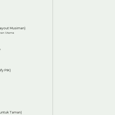
Layout Musiman)
aman Utama
m
fy PIK)
untuk Taman)