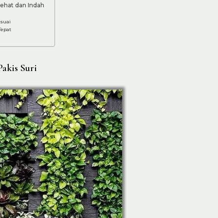
Sehat dan Indah
suai
Tepat
akis Suri