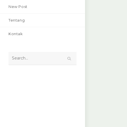
New Post
Tentang
Kontak
Search
this
website