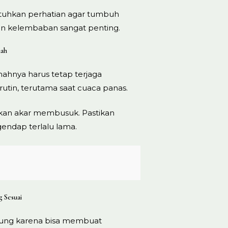
butuhkan perhatian agar tumbuh
dan kelembaban sangat penting.
nah
nahnya harus tetap terjaga
utin, terutama saat cuaca panas.
kan akar membusuk. Pastikan
gendap terlalu lama.
 Sesuai
gsung karena bisa membuat