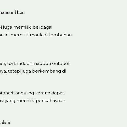
anaman Hias
api juga memiliki berbagai
n ini memiliki manfaat tambahan.
gan, baik indoor maupun outdoor.
aya, tetapi juga berkembang di
atahari langsung karena dapat
asi yang memiliki pencahayaan
Udara