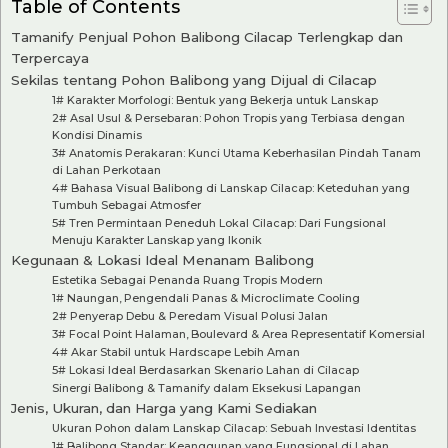
Table of Contents
Tamanify Penjual Pohon Balibong Cilacap Terlengkap dan
Terpercaya
Sekilas tentang Pohon Balibong yang Dijual di Cilacap
1# Karakter Morfologi: Bentuk yang Bekerja untuk Lanskap
2# Asal Usul & Persebaran: Pohon Tropis yang Terbiasa dengan
Kondisi Dinamis
3# Anatomis Perakaran: Kunci Utama Keberhasilan Pindah Tanam
di Lahan Perkotaan
4# Bahasa Visual Balibong di Lanskap Cilacap: Keteduhan yang
Tumbuh Sebagai Atmosfer
5# Tren Permintaan Peneduh Lokal Cilacap: Dari Fungsional
Menuju Karakter Lanskap yang Ikonik
Kegunaan & Lokasi Ideal Menanam Balibong
Estetika Sebagai Penanda Ruang Tropis Modern
1# Naungan, Pengendali Panas & Microclimate Cooling
2# Penyerap Debu & Peredam Visual Polusi Jalan
3# Focal Point Halaman, Boulevard & Area Representatif Komersial
4# Akar Stabil untuk Hardscape Lebih Aman
5# Lokasi Ideal Berdasarkan Skenario Lahan di Cilacap
Sinergi Balibong & Tamanify dalam Eksekusi Lapangan
Jenis, Ukuran, dan Harga yang Kami Sediakan
Ukuran Pohon dalam Lanskap Cilacap: Sebuah Investasi Identitas
1# Balibong Standar: Keanggunan yang Fungsional di Lahan