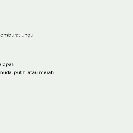
 semburat ungu
elopak
muda, putih, atau merah