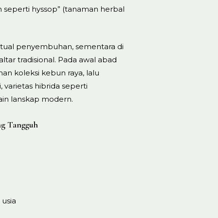
n seperti hyssop” (tanaman herbal
itual penyembuhan, sementara di
tar tradisional. Pada awal abad
n koleksi kebun raya, lalu
varietas hibrida seperti
ain lanskap modern.
ang Tangguh
 usia