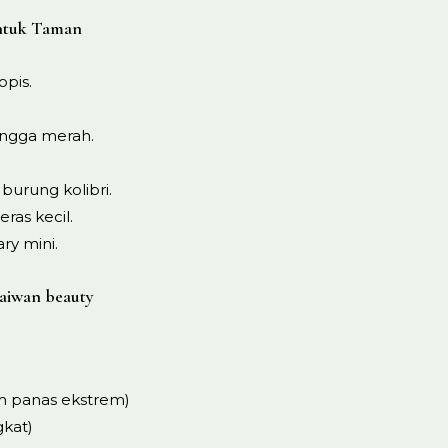
ntuk Taman
opis.
ingga merah.
urung kolibri.
ras kecil.
ry mini.
iwan beauty
lim panas ekstrem)
gkat)