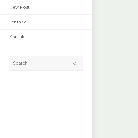
New Post
Tentang
Kontak
Search
this
website