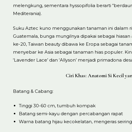
melengkung, sementara hyssopifolia berarti “berdau
Mediterania).
Suku Aztec kuno menggunakan tanaman ini dalam r
Guatemala, bunga mungilnya dipakai sebagai hiasan al
ke-20, Taiwan beauty dibawa ke Eropa sebagai tanama
menyebar ke Asia sebagai tanaman hias populer. Kini, 
‘Lavender Lace’ dan ‘Allyson’ menjadi primadona des
Ciri Khas: Anatomi Si Kecil y
Batang & Cabang:
Tinggi 30-60 cm, tumbuh kompak
Batang semi-kayu dengan percabangan rapat
Warna batang hijau kecokelatan, mengeras seiring