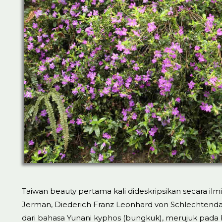
Taiwan beauty pertama kali dideskripsikan secara ilm
Jerman, Diederich Franz Leonhard von Schlechtend
dari bahasa Yunani kyphos (bungkuk), merujuk pad