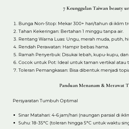
7 Keunggulan Taiwan beauty u
Bunga Non-Stop: Mekar 300+ hari/tahun di iklim tr
Tahan Kekeringan: Bertahan 1 minggu tanpa air.
Rentang Warna Luas: Ungu, merah muda, putih, h
Rendah Perawatan: Hampir bebas hama.
Ramah Penyerbuk: Disukai lebah, kupu-kupu, dan b
Cocok untuk Pot: Ideal untuk taman vertikal atau te
Toleran Pemangkasan: Bisa dibentuk menjadi topia
Panduan Menanam & Merawat Ta
Persyaratan Tumbuh Optimal
Sinar Matahari: 4-6 jam/hari (naungan parsial di ik
Suhu: 18-35°C (toleran hingga 5°C untuk waktu sin