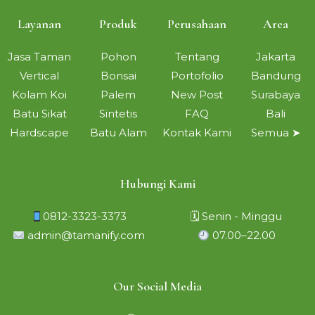
Layanan
Produk
Perusahaan
Area
Jasa Taman
Pohon
Tentang
Jakarta
Vertical
Bonsai
Portofolio
Bandung
Kolam Koi
Palem
New Post
Surabaya
Batu Sikat
Sintetis
FAQ
Bali
Hardscape
Batu Alam
Kontak Kami
Semua ➤
Hubungi Kami
0812-3323-3373
🗓 Senin - Minggu
admin@tamanify.com
07.00–22.00
Our Social Media