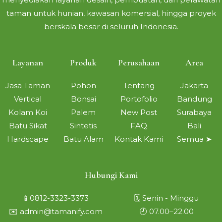
taman untuk hunian, kawasan komersial, hingga proyek
berskala besar di seluruh Indonesia.
Layanan
Produk
Perusahaan
Area
Jasa Taman
Pohon
Tentang
Jakarta
Vertical
Bonsai
Portofolio
Bandung
Kolam Koi
Palem
New Post
Surabaya
Batu Sikat
Sintetis
FAQ
Bali
Hardscape
Batu Alam
Kontak Kami
Semua ➤
Hubungi Kami
📱0812-3323-3373
🗓 Senin - Minggu
✉️ admin@tamanify.com
🕘 07.00–22.00