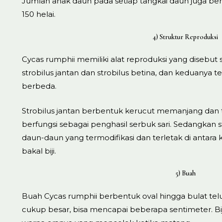
Jumlah anak daun pada setiap tangkai daun juga berva
150 helai.
4) Struktur Reproduksi
Cycas rumphii memiliki alat reproduksi yang disebut s
strobilus jantan dan strobilus betina, dan keduanya t
berbeda.
Strobilus jantan berbentuk kerucut memanjang dan t
berfungsi sebagai penghasil serbuk sari. Sedangkan s
daun-daun yang termodifikasi dan terletak di antara
bakal biji.
5) Buah
Buah Cycas rumphii berbentuk oval hingga bulat telu
cukup besar, bisa mencapai beberapa sentimeter. Biji