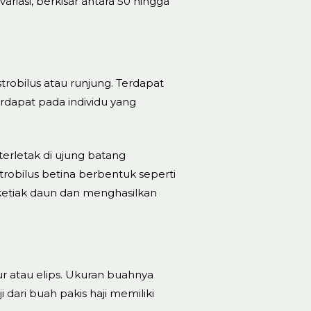
riasi, berkisar antara 50 hingga
trobilus atau runjung. Terdapat
erdapat pada individu yang
erletak di ujung batang
trobilus betina berbentuk seperti
 ketiak daun dan menghasilkan
r atau elips. Ukuran buahnya
 dari buah pakis haji memiliki