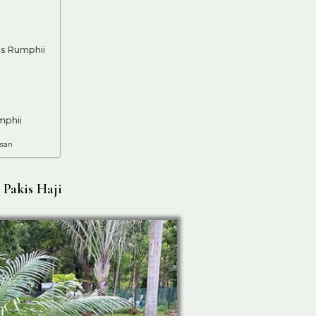
s Rumphii
mphii
asan
 Pakis Haji