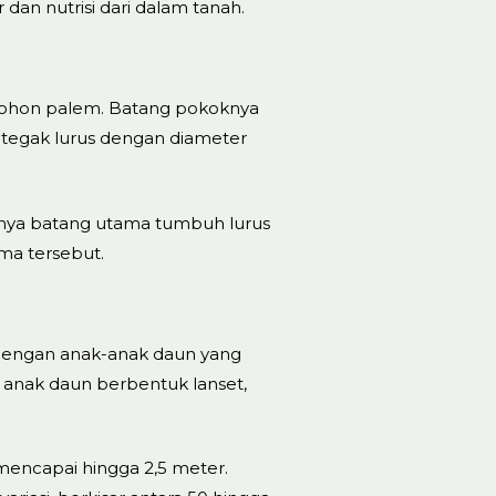
an nutrisi dari dalam tanah.
 pohon palem. Batang pokoknya
h tegak lurus dengan diameter
inya batang utama tumbuh lurus
ma tersebut.
dengan anak-anak daun yang
p anak daun berbentuk lanset,
encapai hingga 2,5 meter.