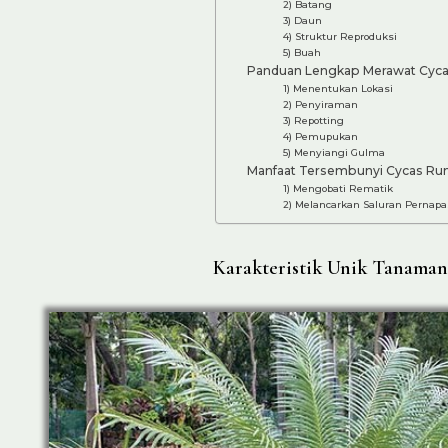
2) Batang
3) Daun
4) Struktur Reproduksi
5) Buah
Panduan Lengkap Merawat Cyca
1) Menentukan Lokasi
2) Penyiraman
3) Repotting
4) Pemupukan
5) Menyiangi Gulma
Manfaat Tersembunyi Cycas Ru
1) Mengobati Rematik
2) Melancarkan Saluran Pernap
Karakteristik Unik Tanaman