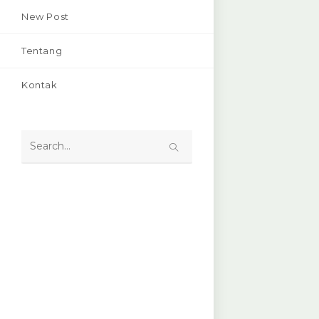
New Post
Tentang
Kontak
Search
this
website